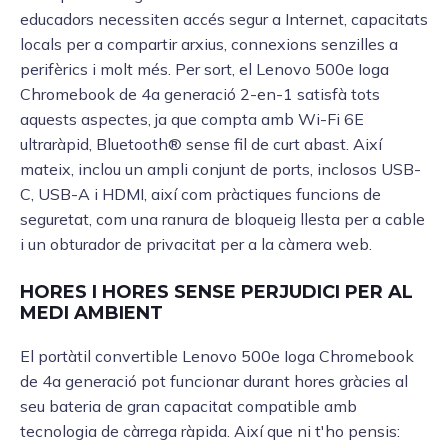
educadors necessiten accés segur a Internet, capacitats
locals per a compartir arxius, connexions senzilles a
perifèrics i molt més. Per sort, el Lenovo 500e Ioga
Chromebook de 4a generació 2-en-1 satisfà tots
aquests aspectes, ja que compta amb Wi-Fi 6E
ultraràpid, Bluetooth® sense fil de curt abast. Així
mateix, inclou un ampli conjunt de ports, inclosos USB-
C, USB-A i HDMI, així com pràctiques funcions de
seguretat, com una ranura de bloqueig llesta per a cable
i un obturador de privacitat per a la càmera web.
HORES I HORES SENSE PERJUDICI PER AL
MEDI AMBIENT
El portàtil convertible Lenovo 500e Ioga Chromebook
de 4a generació pot funcionar durant hores gràcies al
seu bateria de gran capacitat compatible amb
tecnologia de càrrega ràpida. Així que ni t'ho pensis: