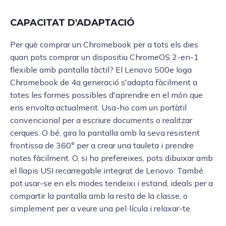
CAPACITAT D'ADAPTACIÓ
Per què comprar un Chromebook per a tots els dies
quan pots comprar un dispositiu ChromeOS 2-en-1
flexible amb pantalla tàctil? El Lenovo 500e Ioga
Chromebook de 4a generació s'adapta fàcilment a
totes les formes possibles d'aprendre en el món que
ens envolta actualment. Usa-ho com un portàtil
convencional per a escriure documents o realitzar
cerques. O bé, gira la pantalla amb la seva resistent
frontissa de 360° per a crear una tauleta i prendre
notes fàcilment. O, si ho prefereixes, pots dibuixar amb
el llapis USI recarregable integrat de Lenovo. També
pot usar-se en els modes tendeixi i estand, ideals per a
compartir la pantalla amb la resta de la classe, o
simplement per a veure una pel·lícula i relaxar-te.