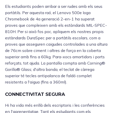
Els estudiants poden arribar a ser rudes amb els seus
portàtils. Per aquesta raó, el Lenovo 500e Ioga
Chromebook de 4a generació 2-en-1 ha superat
proves que compleixen amb els estàndards MIL-SPEC-
810H. Per si això fos poc, apliquem els nostres propis
estàndards DuraSpec per a portàtils escolars, com a
proves que asseguren caigudes controlades a una altura
de 76cm sobre ciment i altres de força en la coberta
superior amb fins a 60kg. Para-xocs amortidors i ports
reforçats, tot ajuda. La pantalla compta amb Corning®
Gorilla® Glass; d'altra banda, el teclat de càrrega
superior té tecles antipalanca de faldó complet
resistents a l'aigua (fins a 360ml).
CONNECTIVITAT SEGURA
Hi ha vida més enllà dels escriptoris i les conferències
en l'aprenentatge. Tant els estudiants com els