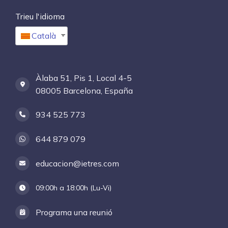
Trieu l'idioma
Català
Àlaba 51, Pis 1, Local 4-5
08005 Barcelona, España
934 525 773
644 879 079
educacion@ietres.com
09:00h a 18:00h (Lu-Vi)
Programa una reunió