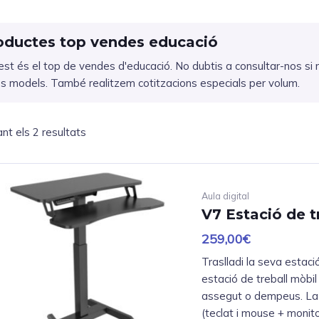
oductes top vendes educació
st és el top de vendes d'educació. No dubtis a consultar-nos si 
es models. També realitzem cotitzacions especials per volum.
nt els 2 resultats
Aula digital
V7 Estació de t
259,00
€
Traslladi la seva estaci
estació de treball mòbil
assegut o dempeus. La s
(teclat i mouse + monito