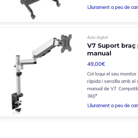
Lliurament a peu de carr
Aula digital
V7 Suport braç
manual
49,00
€
Col·loqui el seu monitor
ràpida i senzilla amb el
manual de V7. Compatib
360°.
Lliurament a peu de carr