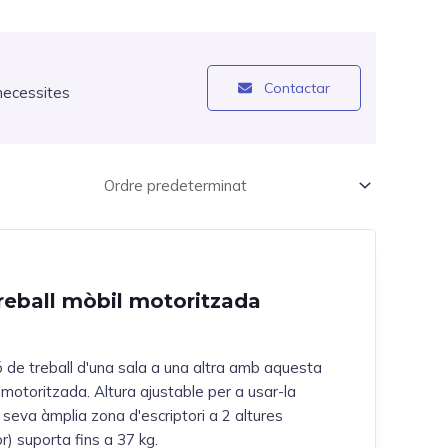
Contactar
necessites
reball mòbil motoritzada
ó de treball d'una sala a una altra amb aquesta
 motoritzada. Altura ajustable per a usar-la
eva àmplia zona d'escriptori a 2 altures
r) suporta fins a 37 kg.