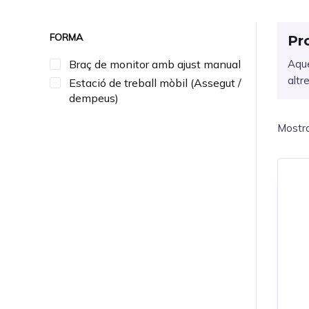
FORMA
Pr
Braç de monitor amb ajust manual
Aque
altr
Estació de treball mòbil (Assegut /
dempeus)
Mostra