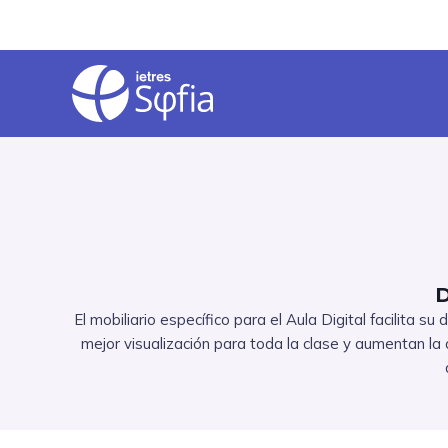
Vés
al
contingut
D
El mobiliario específico para el Aula Digital facilita
mejor visualización para toda la clase y aumentan la