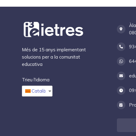
Àla
080
93
Més de 15 anys implementant
solucions per a la comunitat
64
educativa
edu
Trieu l'idioma
09:
Català
Pro