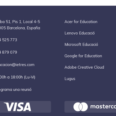
ba 51, Pis 1, Local 4-5
Acer for Education
05 Barcelona, España
Lenovo Educació
4 525 773
Microsoft Educació
4 879 079
Google for Education
cacion@ietres.com
Adobe Creative Cloud
00h a 18:00h (Lu-Vi)
Lugus
grama una reunió