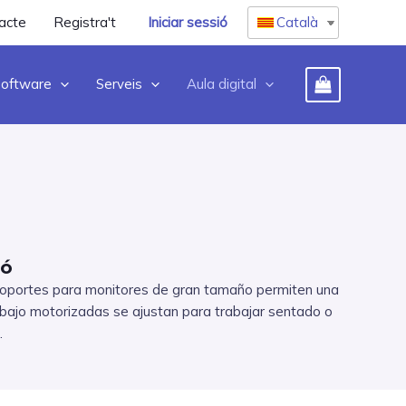
acte
Registra't
Iniciar sessió
Català
oftware
Serveis
Aula digital
ió
Los soportes para monitores de gran tamaño permiten una
rabajo motorizadas se ajustan para trabajar sentado o
.