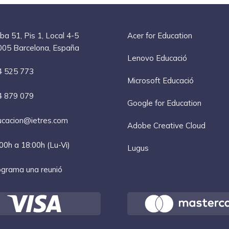
ba 51, Pis 1, Local 4-5
Acer for Education
05 Barcelona, España
Lenovo Educació
4 525 773
Microsoft Educació
4 879 079
Google for Education
cacion@ietres.com
Adobe Creative Cloud
00h a 18:00h (Lu-Vi)
Lugus
grama una reunió