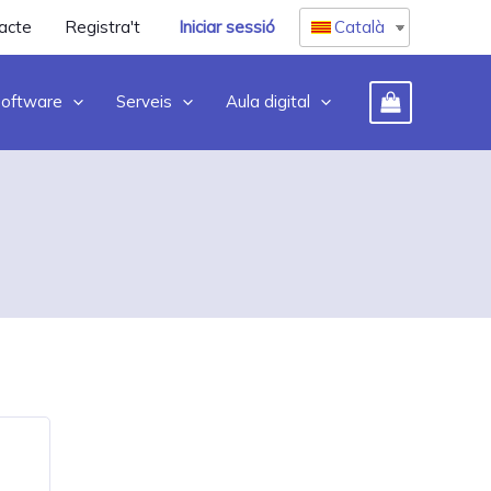
acte
Registra't
Iniciar sessió
Català
oftware
Serveis
Aula digital