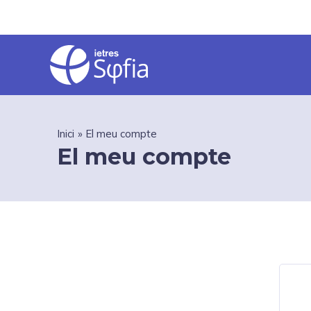
Vés
al
contingut
Inici
El meu compte
El meu compte