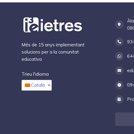
Àla
080
93
Més de 15 anys implementant
solucions per a la comunitat
64
educativa
edu
Trieu l'idioma
09:
Català
Pro