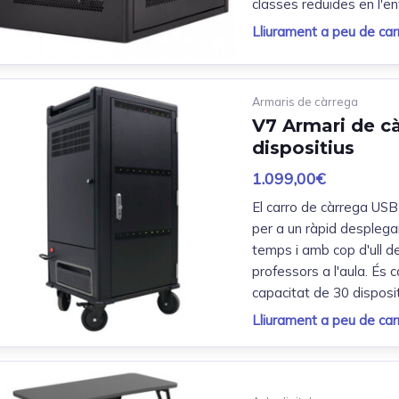
classes reduïdes en l'en
Lliurament a peu de carr
Armaris de càrrega
V7 Armari de c
dispositius
1.099,00
€
El carro de càrrega USB
per a un ràpid desplegam
temps i amb cop d'ull de
professors a l'aula. És 
capacitat de 30 disposit
Lliurament a peu de carr