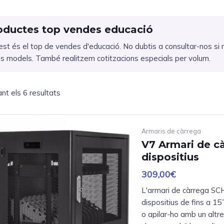
oductes top vendes educació
st és el top de vendes d'educació. No dubtis a consultar-nos si 
es models. També realitzem cotitzacions especials per volum.
nt els 6 resultats
Armaris de càrrega
V7 Armari de c
dispositius
309,00
€
L'armari de càrrega SCH
dispositius de fins a 15
o apilar-ho amb un altre