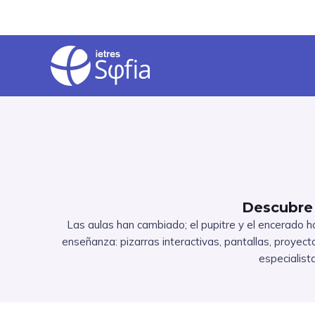
Vés
al
contingut
Descubre 
Las aulas han cambiado; el pupitre y el encerado h
enseñanza: pizarras interactivas, pantallas, proyect
especialist