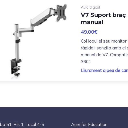
Aula digital
V7 Suport braç
manual
49,00
€
Col·loqui el seu monitor
ràpida i senzilla amb el
manual de V7. Compatib
360°.
Lliurament a peu de carr
ba 51, Pis 1, Local 4-5
Acer for Education