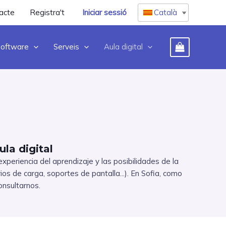
acte
Registra't
Iniciar sessió
Català
oftware
Serveis
Aula digital
la digital
periencia del aprendizaje y las posibilidades de la
os de carga, soportes de pantalla...). En Sofia, como
onsultarnos.