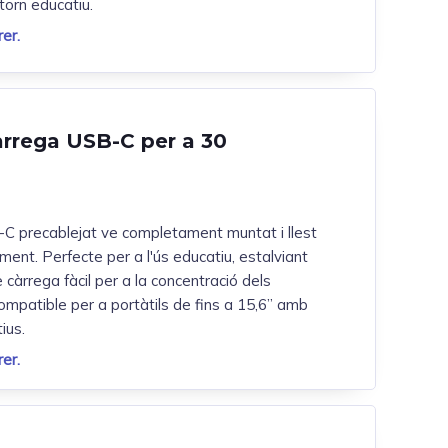
torn educatiu.
er.
àrrega USB-C per a 30
-C precablejat ve completament muntat i llest
ent. Perfecte per a l'ús educatiu, estalviant
 càrrega fàcil per a la concentració dels
compatible per a portàtils de fins a 15,6” amb
ius.
er.