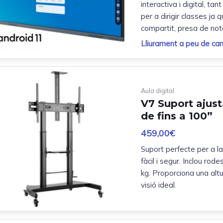
interactiva i digital, t
per a dirigir classes ja 
compartit, presa de note
Lliurament a peu de carr
Aula digital
V7 Suport ajust
de fins a 100”
459,00
€
Suport perfecte per a la
fàcil i segur. Inclou rod
kg. Proporciona una altur
visió ideal.