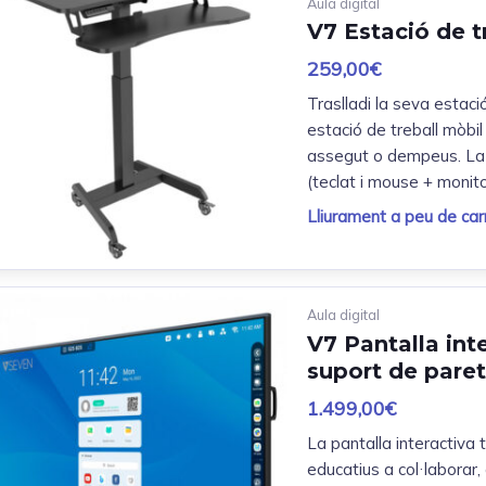
Aula digital
V7 Estació de t
259,00
€
Traslladi la seva estaci
estació de treball mòbil
assegut o dempeus. La s
(teclat i mouse + monito
Lliurament a peu de carr
Aula digital
V7 Pantalla inte
suport de paret
1.499,00
€
La pantalla interactiva 
educatius a col·laborar