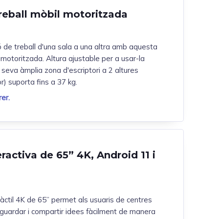
reball mòbil motoritzada
ó de treball d'una sala a una altra amb aquesta
 motoritzada. Altura ajustable per a usar-la
eva àmplia zona d'escriptori a 2 altures
r) suporta fins a 37 kg.
er.
ractiva de 65” 4K, Android 11 i
tàctil 4K de 65” permet als usuaris de centres
, guardar i compartir idees fàcilment de manera