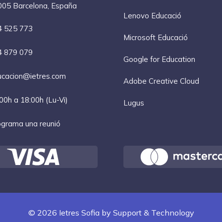
05 Barcelona, España
Lenovo Educació
4 525 773
Microsoft Educació
4 879 079
Google for Education
cacion@ietres.com
Adobe Creative Cloud
00h a 18:00h (Lu-Vi)
Lugus
grama una reunió
© 2026 Ietres Sofia by
Support & Technology