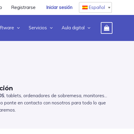
o
Registrarse
Iniciar sesión
Español
ftware
Servicios
Aula digital
ción
OS
, tablets, ordenadores de sobremesa, monitores...
lo ponte en contacto con nosotros para todo lo que
daremos.