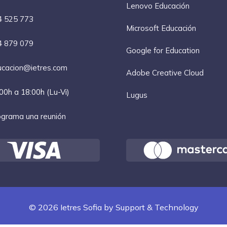
Lenovo Educación
4 525 773
Microsoft Educación
4 879 079
Google for Education
cacion@ietres.com
Adobe Creative Cloud
00h a 18:00h (Lu-Vi)
Lugus
grama una reunión
© 2026 Ietres Sofia by
Support & Technology