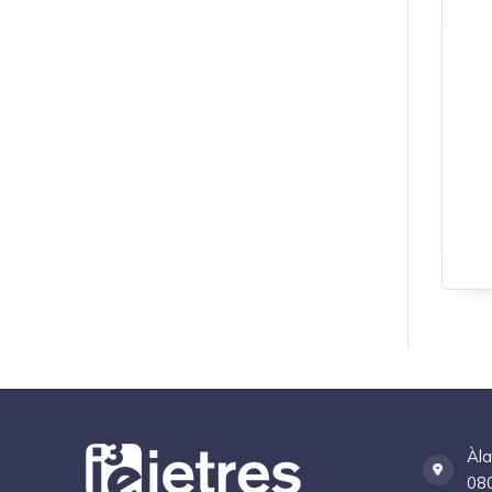
Àla
080