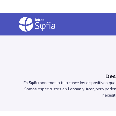
Ir
al
contenido
Des
En
Sφfia
ponemos a tu alcance los dispositivos que 
Somos especialistas en
Lenovo
y
Acer,
pero podemo
necesit