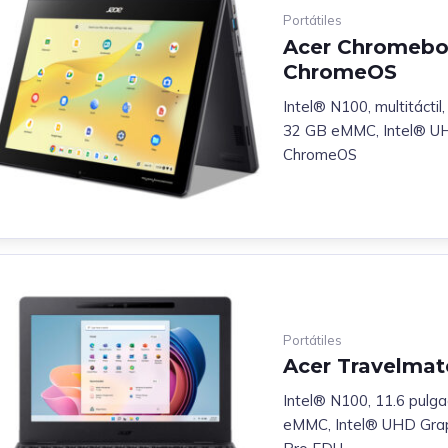
Portátiles
Acer Chromeboo
ChromeOS
Intel® N100, multitácti
32 GB eMMC, Intel® UHD
ChromeOS
Portátiles
Acer Travelmate
Intel® N100, 11.6 pulg
eMMC, Intel® UHD Grap