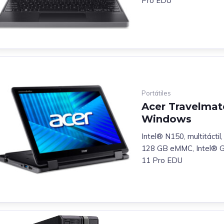
Pro EDU
Portátiles
Acer Travelmate
Windows
Intel® N150, multitácti
128 GB eMMC, Intel® G
11 Pro EDU