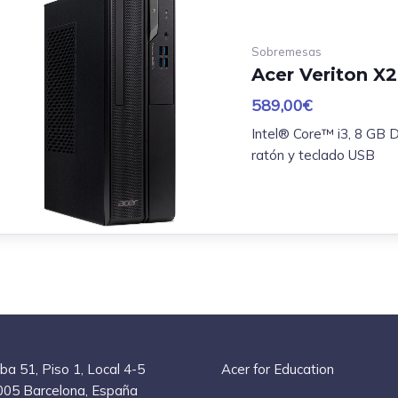
Sobremesas
Acer Veriton X
589,00
€
Intel® Core™ i3, 8 GB
ratón y teclado USB
ba 51, Piso 1, Local 4-5
Acer for Education
05 Barcelona, España